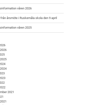
information våren 2026
rån årsmöte i Ruskemåla skola den 9 april
information våren 2025
 2026
 2026
2025
 2025
 2024
 2024
2023
 2023
2022
 2022
ember 2021
021
 2021