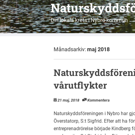
Naturskyddsfö
Din lokala krets i Nybro kommun
Månadsarkiv:
maj 2018
Naturskyddsfören
vårutflykter
21 maj, 2018
Kommentera
Naturskyddsföreningen i Nybro har gjor
Överstatorp, S:t Sigfrid. Efter att ha f
entreprenadrörelse började Kindberg för