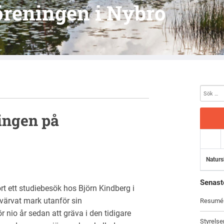
reningen i Nybro
ingen på
Naturs
Senast
t ett studiebesök hos Björn Kindberg i
örvärvat mark utanför sin
Resumé f
 nio år sedan att gräva i den tidigare
Styrels