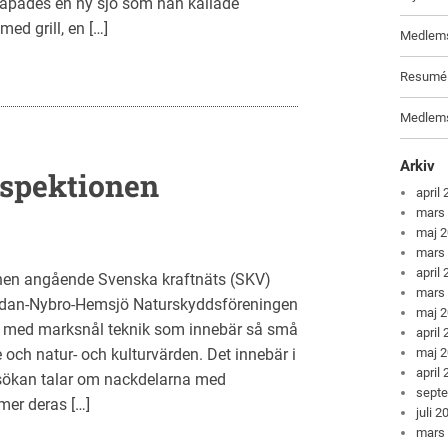
apades en ny sjö som han kallade
ed grill, en […]
Medlems
Resumé f
Medlems
Arkiv
spektionen
april
mars
maj 
mars
april
onen angående Svenska kraftnäts (SKV)
mars
ddan-Nybro-Hemsjö Naturskyddsföreningen
maj 
s med marksnål teknik som innebär så små
april
och natur- och kulturvärden. Det innebär i
maj 
april
nsökan talar om nackdelarna med
sept
mer deras […]
juli 2
mars