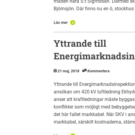
maden nära S:t Sigfridsån. Därmed sk
Björnsjön. Där finns nu en ö, stockhus m
Läs mer
Yttrande till
Energimarknadsin
21 maj, 2018
Kommentera
Yttrande till Energimarknadsinspekti
ansökan om 420 kV luftledning Ekhy
anser att kraftledningar måste bygga
konflikter som möjligt med bebyggelse 
det här fallet markkabel. När SKV i a
markkabel, särskilt kostnaderna, stäm