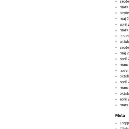
sept
mars
sept
maj 
april
mars
janua
oktob
sept
maj 
april
mars
nove
oktob
april
mars
oktob
april
mars
Meta
Logga
Flöde