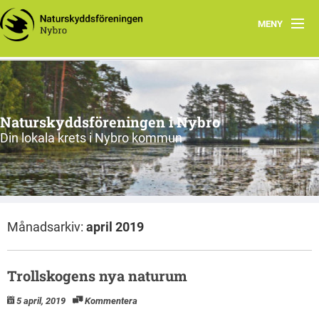
MENY
Hem
Kontakta oss
Naturskyddsföreningen i Nybro
Din lokala krets i Nybro kommun
Månadsarkiv:
april 2019
Trollskogens nya naturum
5 april, 2019
Kommentera