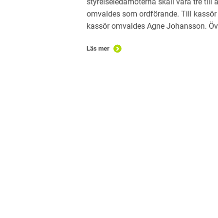
styrelseledamöterna skall vara tre till
omvaldes som ordförande. Till kassör 
kassör omvaldes Agne Johansson. Övrig
Läs mer