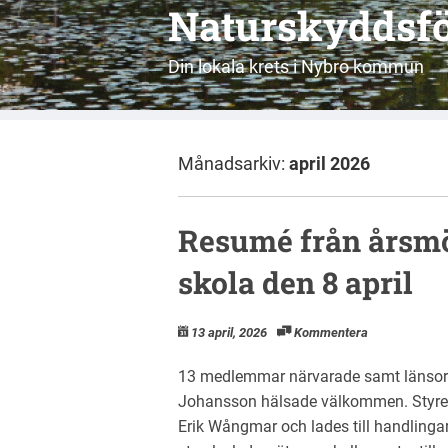
Naturskyddsfö
Din lokala krets i Nybro kommun
Månadsarkiv:
april 2026
Resumé från årsmö
skola den 8 april
13 april, 2026
Kommentera
13 medlemmar närvarade samt länsor
Johansson hälsade välkommen. Styrel
Erik Wångmar och lades till handling