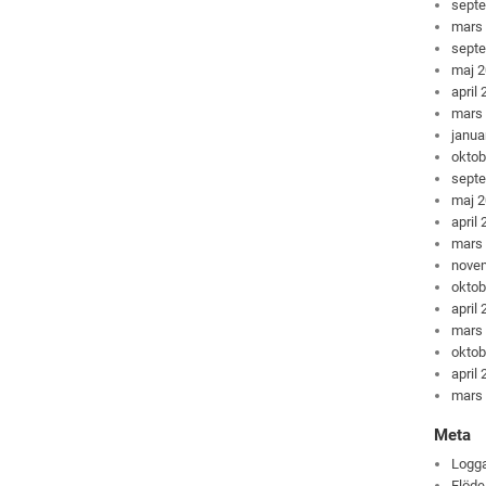
sept
mars
sept
maj 
april
mars
janua
oktob
sept
maj 
april
mars
nove
oktob
april
mars
oktob
april
mars
Meta
Logga
Flöde