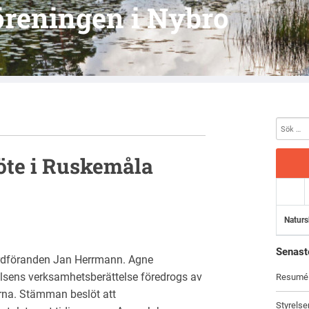
reningen i Nybro
te i Ruskemåla
Naturs
Senast
dföranden Jan Herrmann. Agne
sens verksamhetsberättelse föredrogs av
Resumé f
arna. Stämman beslöt att
Styrels