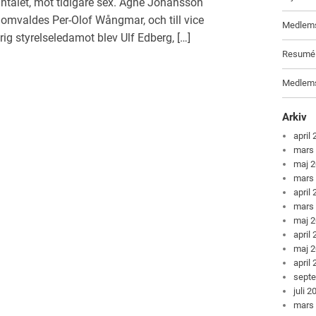
 antalet, mot tidigare sex. Agne Johansson
omvaldes Per-Olof Wångmar, och till vice
Medlems
 styrelseledamot blev Ulf Edberg, […]
Resumé f
Medlems
Arkiv
april
mars
maj 
mars
april
mars
maj 
april
maj 
april
sept
juli 2
mars