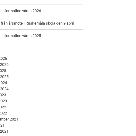
information våren 2026
rån årsmöte i Ruskemåla skola den 9 april
information våren 2025
 2026
 2026
2025
 2025
 2024
 2024
2023
 2023
2022
 2022
ember 2021
021
 2021